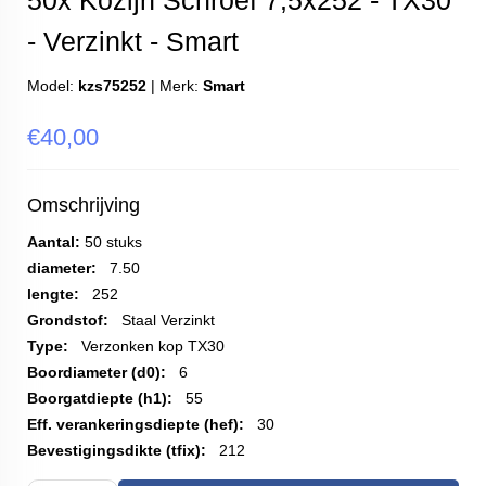
50x Kozijn Schroef 7,5x252 - TX30
- Verzinkt - Smart
Model:
kzs75252
|
Merk:
Smart
€40,00
Omschrijving
Aantal:
50 stuks
diameter:
7.50
lengte:
252
Grondstof:
Staal Verzinkt
Type:
Verzonken kop TX30
Boordiameter (d0):
6
Boorgatdiepte (h1):
55
Eff. verankeringsdiepte (hef):
30
Bevestigingsdikte (tfix):
212