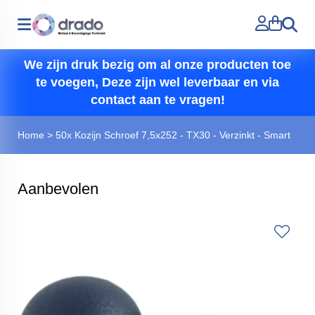
Zoeken
We zijn druk bezig om al onze producten toe
te voegen, Deze zijn wel leverbaar en via
contact aan te vragen!
Home
>
50x Kozijn Schroef 7,5x252 - TX30 - Verzinkt - Smart
Aanbevolen