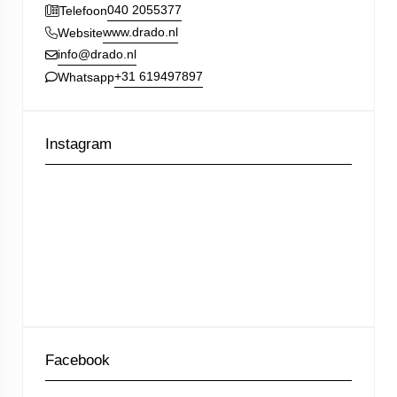
040 2055377
Telefoon
www.drado.nl
Website
info@drado.nl
+31 619497897
Whatsapp
Instagram
Facebook