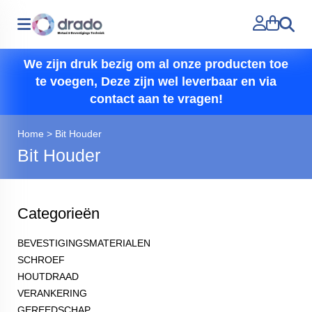
Zoeken
We zijn druk bezig om al onze producten toe
te voegen, Deze zijn wel leverbaar en via
contact aan te vragen!
Home
>
Bit Houder
Bit Houder
Categorieën
BEVESTIGINGSMATERIALEN
SCHROEF
HOUTDRAAD
VERANKERING
GEREEDSCHAP