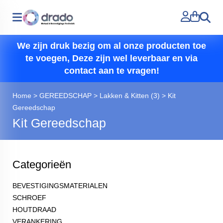
Zoeken
We zijn druk bezig om al onze producten toe
te voegen, Deze zijn wel leverbaar en via
contact aan te vragen!
Home
>
GEREEDSCHAP
>
Lakken & Kitten (3)
>
Kit
Gereedschap
Kit Gereedschap
Categorieën
BEVESTIGINGSMATERIALEN
SCHROEF
HOUTDRAAD
VERANKERING