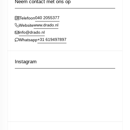
Neem contact met ons op
040 2055377
Telefoon
www.drado.nl
Website
info@drado.nl
+31 619497897
Whatsapp
Instagram